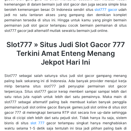
kemenangan di dalam bermain judi slot gacor dan juga secara simple bisa
beroleh kemenangan besar. Di Indonesia sendiri situs
slot777 gacor
udah
jadi no satu lantaran akses yang gampang dan demikian komplet
permainan tersedia di situs ini. Hingga untuk kamu yang pingin bermain
permainan judi slot gacor terlampau cocok bermain permainan di situs
slot777 gacor jadi alternatif mutlak sewaktu bermain judi online.
Slot777 » Situs Judi Slot Gacor 777
Terkini Amat Enteng Menang
Jekpot Hari Ini
Slot777 sebagai salah satunya situs judi slot gacor gampang menang
paling baik sekarang ini di Indonesia. Ada banyak provider merajut kerja
mirip bersama situs slot777 jadi penyuplai permainan slot gacor
terpercaya. Situs slot777 gacor kerap memberi sampai sampai lebih dari
satu ratus juta rupiah untuk lebih dari satu pemainnya. Maka main di
slot777 sebagai alternatif paling baik membuat kalian banyak penggila
permainan judi slot online gacor. Banyak games judi slot online di situs slot
gacor 777 di melengkapi bersama RTP slot secara live up-date sehingga
bisa di cicipi oleh lebih dari satu pejudi slot. Tidak hanya itu saja, sistem
bisnis di situs
slot 777
gacor terlampau singkat hanya menghabiskan
waktu selama 1-5 detik saja tentulah ini bisa jadi pilihan paling baik di