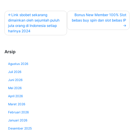
Navigasi
Link sbobet sekarang
Bonus New Member 100% Slot
dimainkan oleh sejumlah puluh
bebas buy spin dan slot bebas IP
pos
juta orang di Indonesia setiap
harinya 2024
Arsip
Agustus 2026
Juli 2026
Juni 2026
Mei 2026
April 2026
Maret 2026
Februari 2026
Januari 2026
Desember 2025