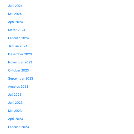
Juni 2024
Mei 2024
April 2024
Maret 2024
Februari 2024
Januari 2024
Desember 2023
November 2023
Oktober 2023
September 2023
Agustus 2023
Juli 2023
Juni 2023
Mei 2023
April 2023
Februari 2023