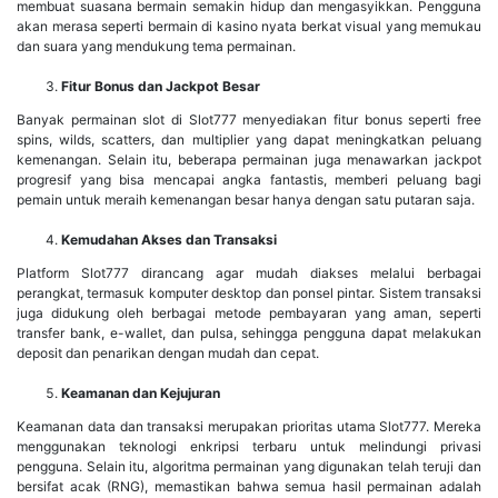
membuat suasana bermain semakin hidup dan mengasyikkan. Pengguna
akan merasa seperti bermain di kasino nyata berkat visual yang memukau
dan suara yang mendukung tema permainan.
Fitur Bonus dan Jackpot Besar
Banyak permainan slot di Slot777 menyediakan fitur bonus seperti free
spins, wilds, scatters, dan multiplier yang dapat meningkatkan peluang
kemenangan. Selain itu, beberapa permainan juga menawarkan jackpot
progresif yang bisa mencapai angka fantastis, memberi peluang bagi
pemain untuk meraih kemenangan besar hanya dengan satu putaran saja.
Kemudahan Akses dan Transaksi
Platform Slot777 dirancang agar mudah diakses melalui berbagai
perangkat, termasuk komputer desktop dan ponsel pintar. Sistem transaksi
juga didukung oleh berbagai metode pembayaran yang aman, seperti
transfer bank, e-wallet, dan pulsa, sehingga pengguna dapat melakukan
deposit dan penarikan dengan mudah dan cepat.
Keamanan dan Kejujuran
Keamanan data dan transaksi merupakan prioritas utama Slot777. Mereka
menggunakan teknologi enkripsi terbaru untuk melindungi privasi
pengguna. Selain itu, algoritma permainan yang digunakan telah teruji dan
bersifat acak (RNG), memastikan bahwa semua hasil permainan adalah