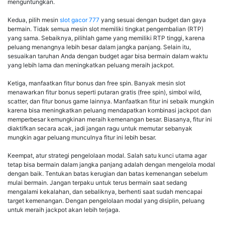
menguntungkan.
Kedua, pilih mesin
slot gacor 777
yang sesuai dengan budget dan gaya
bermain. Tidak semua mesin slot memiliki tingkat pengembalian (RTP)
yang sama. Sebaiknya, pilihlah game yang memiliki RTP tinggi, karena
peluang menangnya lebih besar dalam jangka panjang. Selain itu,
sesuaikan taruhan Anda dengan budget agar bisa bermain dalam waktu
yang lebih lama dan meningkatkan peluang meraih jackpot.
Ketiga, manfaatkan fitur bonus dan free spin. Banyak mesin slot
menawarkan fitur bonus seperti putaran gratis (free spin), simbol wild,
scatter, dan fitur bonus game lainnya. Manfaatkan fitur ini sebaik mungkin
karena bisa meningkatkan peluang mendapatkan kombinasi jackpot dan
memperbesar kemungkinan meraih kemenangan besar. Biasanya, fitur ini
diaktifkan secara acak, jadi jangan ragu untuk memutar sebanyak
mungkin agar peluang munculnya fitur ini lebih besar.
Keempat, atur strategi pengelolaan modal. Salah satu kunci utama agar
tetap bisa bermain dalam jangka panjang adalah dengan mengelola modal
dengan baik. Tentukan batas kerugian dan batas kemenangan sebelum
mulai bermain. Jangan terpaku untuk terus bermain saat sedang
mengalami kekalahan, dan sebaliknya, berhenti saat sudah mencapai
target kemenangan. Dengan pengelolaan modal yang disiplin, peluang
untuk meraih jackpot akan lebih terjaga.