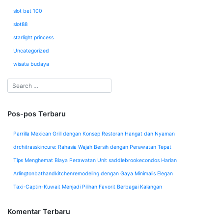
slot bet 100
slot88
starlight princess
Uncategorized
wisata budaya
Pos-pos Terbaru
Parrilla Mexican Grill dengan Konsep Restoran Hangat dan Nyaman
drchitrasskincure: Rahasia Wajah Bersih dengan Perawatan Tepat
Tips Menghemat Biaya Perawatan Unit saddlebrookecondos Harian
Arlingtonbathandkitchenremodeling dengan Gaya Minimalis Elegan
Taxi-Captin-Kuwait Menjadi Pilihan Favorit Berbagai Kalangan
Komentar Terbaru