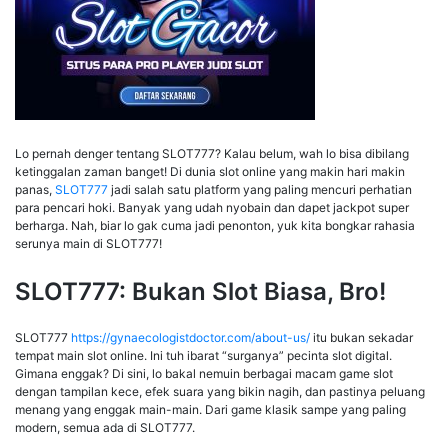
Lo pernah denger tentang SLOT777? Kalau belum, wah lo bisa dibilang
ketinggalan zaman banget! Di dunia slot online yang makin hari makin
panas,
SLOT777
jadi salah satu platform yang paling mencuri perhatian
para pencari hoki. Banyak yang udah nyobain dan dapet jackpot super
berharga. Nah, biar lo gak cuma jadi penonton, yuk kita bongkar rahasia
serunya main di SLOT777!
SLOT777: Bukan Slot Biasa, Bro!
SLOT777
https://gynaecologistdoctor.com/about-us/
itu bukan sekadar
tempat main slot online. Ini tuh ibarat “surganya” pecinta slot digital.
Gimana enggak? Di sini, lo bakal nemuin berbagai macam game slot
dengan tampilan kece, efek suara yang bikin nagih, dan pastinya peluang
menang yang enggak main-main. Dari game klasik sampe yang paling
modern, semua ada di SLOT777.