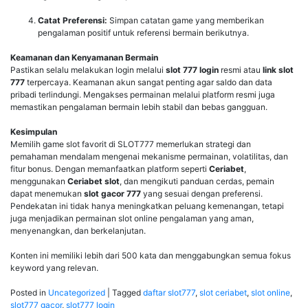
Catat Preferensi:
Simpan catatan game yang memberikan
pengalaman positif untuk referensi bermain berikutnya.
Keamanan dan Kenyamanan Bermain
Pastikan selalu melakukan login melalui
slot 777 login
resmi atau
link slot
777
terpercaya. Keamanan akun sangat penting agar saldo dan data
pribadi terlindungi. Mengakses permainan melalui platform resmi juga
memastikan pengalaman bermain lebih stabil dan bebas gangguan.
Kesimpulan
Memilih game slot favorit di SLOT777 memerlukan strategi dan
pemahaman mendalam mengenai mekanisme permainan, volatilitas, dan
fitur bonus. Dengan memanfaatkan platform seperti
Ceriabet
,
menggunakan
Ceriabet slot
, dan mengikuti panduan cerdas, pemain
dapat menemukan
slot gacor 777
yang sesuai dengan preferensi.
Pendekatan ini tidak hanya meningkatkan peluang kemenangan, tetapi
juga menjadikan permainan slot online pengalaman yang aman,
menyenangkan, dan berkelanjutan.
Konten ini memiliki lebih dari 500 kata dan menggabungkan semua fokus
keyword yang relevan.
Posted in
Uncategorized
|
Tagged
daftar slot777
,
slot ceriabet
,
slot online
,
slot777 gacor
,
slot777 login