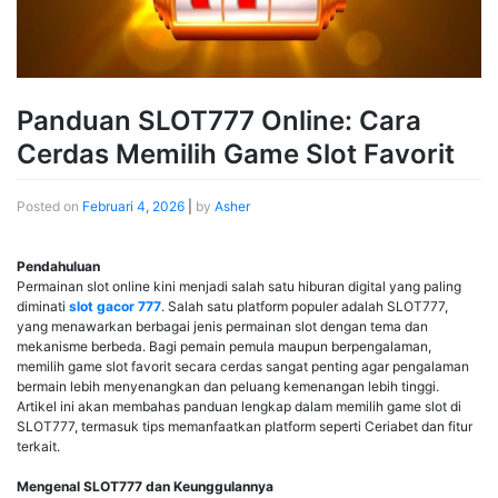
Panduan SLOT777 Online: Cara
Cerdas Memilih Game Slot Favorit
Posted on
Februari 4, 2026
|
by
Asher
Pendahuluan
Permainan slot online kini menjadi salah satu hiburan digital yang paling
diminati
slot gacor 777
. Salah satu platform populer adalah SLOT777,
yang menawarkan berbagai jenis permainan slot dengan tema dan
mekanisme berbeda. Bagi pemain pemula maupun berpengalaman,
memilih game slot favorit secara cerdas sangat penting agar pengalaman
bermain lebih menyenangkan dan peluang kemenangan lebih tinggi.
Artikel ini akan membahas panduan lengkap dalam memilih game slot di
SLOT777, termasuk tips memanfaatkan platform seperti Ceriabet dan fitur
terkait.
Mengenal SLOT777 dan Keunggulannya