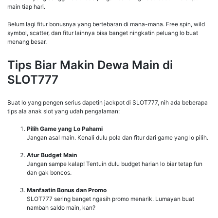
main tiap hari.
Belum lagi fitur bonusnya yang bertebaran di mana-mana. Free spin, wild
symbol, scatter, dan fitur lainnya bisa banget ningkatin peluang lo buat
menang besar.
Tips Biar Makin Dewa Main di
SLOT777
Buat lo yang pengen serius dapetin jackpot di SLOT777, nih ada beberapa
tips ala anak slot yang udah pengalaman:
Pilih Game yang Lo Pahami
Jangan asal main. Kenali dulu pola dan fitur dari game yang lo pilih.
Atur Budget Main
Jangan sampe kalap! Tentuin dulu budget harian lo biar tetap fun
dan gak boncos.
Manfaatin Bonus dan Promo
SLOT777 sering banget ngasih promo menarik. Lumayan buat
nambah saldo main, kan?