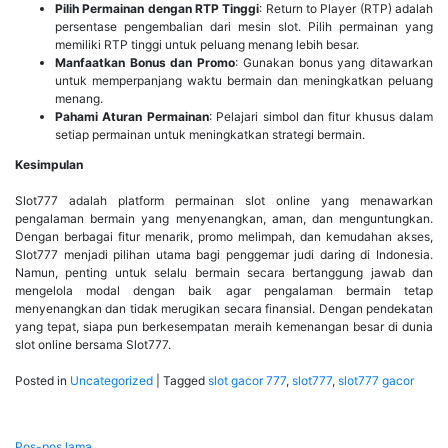
Pilih Permainan dengan RTP Tinggi
: Return to Player (RTP) adalah
persentase pengembalian dari mesin slot. Pilih permainan yang
memiliki RTP tinggi untuk peluang menang lebih besar.
Manfaatkan Bonus dan Promo
: Gunakan bonus yang ditawarkan
untuk memperpanjang waktu bermain dan meningkatkan peluang
menang.
Pahami Aturan Permainan
: Pelajari simbol dan fitur khusus dalam
setiap permainan untuk meningkatkan strategi bermain.
Kesimpulan
Slot777 adalah platform permainan slot online yang menawarkan
pengalaman bermain yang menyenangkan, aman, dan menguntungkan.
Dengan berbagai fitur menarik, promo melimpah, dan kemudahan akses,
Slot777 menjadi pilihan utama bagi penggemar judi daring di Indonesia.
Namun, penting untuk selalu bermain secara bertanggung jawab dan
mengelola modal dengan baik agar pengalaman bermain tetap
menyenangkan dan tidak merugikan secara finansial. Dengan pendekatan
yang tepat, siapa pun berkesempatan meraih kemenangan besar di dunia
slot online bersama Slot777.
Posted in
Uncategorized
|
Tagged
slot gacor 777
,
slot777
,
slot777 gacor
Pos-pos lama