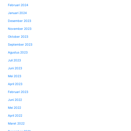
Februari 2024
Januari 2024
Desember 2023
November 2023
Oktober 2023
September 2023
Agustus 2023
Juli 2023
Juni 2023
Mei 2023
April 2023
Februari 2023
Juni 2022
Mei 2022
April 2022
Maret 2022