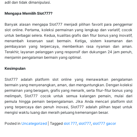
adil dan tidak dimanipulasi.
Mengapa Memilih Slot777?
Banyak alasan mengapa Slot777 menjadi pilihan favorit para penggemar
slot online. Pertama, koleksi permainan yang lengkap dan variatif, cocok
untuk berbagai selera. Kedua, kualitas grafis dan fitur bonus yang inovatif,
menambah keseruan saat bermain. Ketiga, sistem keamanan dan
pembayaran yang terpercaya, memberikan rasa nyaman dan aman.
Terakhir, layanan pelanggan yang responsif dan dukungan 24 jam penuh,
menjamin pengalaman bermain yang optimal.
Kesimpulan
Slot777 adalah platform slot online yang menawarkan pengalaman
bermain yang menyenangkan, aman, dan menguntungkan. Dengan koleksi
permainan yang beragam, grafis yang menarik, serta fitur-fitur bonus yang
melimpah, Slot777 cocok untuk semua kalangan pemain, mulai dari
pemula hingga pemain berpengalaman. Jika Anda mencari platform slot
yang terpercaya dan penuh inovasi, Slot777 adalah pilihan tepat untuk
mengisi waktu luang dan meraih peluang kemenangan besar.
Posted in
Uncategorized
|
Tagged
slot 777
,
slot777
,
slot777 gacor