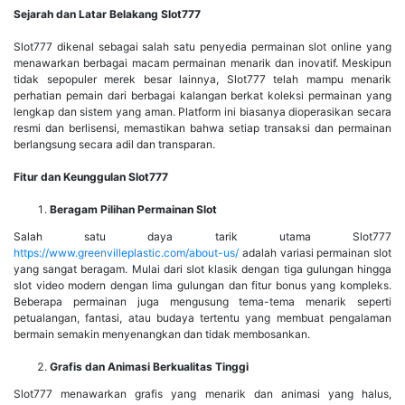
Sejarah dan Latar Belakang Slot777
Slot777 dikenal sebagai salah satu penyedia permainan slot online yang
menawarkan berbagai macam permainan menarik dan inovatif. Meskipun
tidak sepopuler merek besar lainnya, Slot777 telah mampu menarik
perhatian pemain dari berbagai kalangan berkat koleksi permainan yang
lengkap dan sistem yang aman. Platform ini biasanya dioperasikan secara
resmi dan berlisensi, memastikan bahwa setiap transaksi dan permainan
berlangsung secara adil dan transparan.
Fitur dan Keunggulan Slot777
Beragam Pilihan Permainan Slot
Salah satu daya tarik utama Slot777
https://www.greenvilleplastic.com/about-us/
adalah variasi permainan slot
yang sangat beragam. Mulai dari slot klasik dengan tiga gulungan hingga
slot video modern dengan lima gulungan dan fitur bonus yang kompleks.
Beberapa permainan juga mengusung tema-tema menarik seperti
petualangan, fantasi, atau budaya tertentu yang membuat pengalaman
bermain semakin menyenangkan dan tidak membosankan.
Grafis dan Animasi Berkualitas Tinggi
Slot777 menawarkan grafis yang menarik dan animasi yang halus,