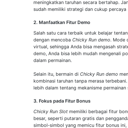
meningkatkan taruhan secara bertahap. Ja
sudah memiliki strategi dan cukup percaya d
2. Manfaatkan Fitur Demo
Salah satu cara terbaik untuk belajar tenta
dengan mencoba
Chicky Run demo
. Mode 
virtual, sehingga Anda bisa mengasah strat
demo, Anda bisa lebih mudah mengenali pol
dalam permainan.
Selain itu, bermain di
Chicky Run demo
mem
kombinasi taruhan tanpa merasa terbebani.
lebih dalam tentang mekanisme permainan s
3. Fokus pada Fitur Bonus
Chicky Run Slot
memiliki berbagai fitur b
besar, seperti putaran gratis dan pengga
simbol-simbol yang memicu fitur bonus ini