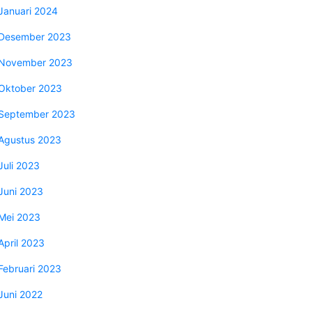
Januari 2024
Desember 2023
November 2023
Oktober 2023
September 2023
Agustus 2023
Juli 2023
Juni 2023
Mei 2023
April 2023
Februari 2023
Juni 2022