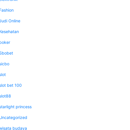
Fashion
Judi Online
Kesehatan
poker
Sbobet
sicbo
slot
slot bet 100
slot88
starlight princess
Uncategorized
wisata budaya