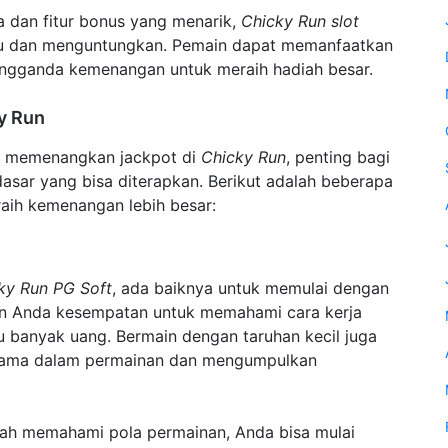
 dan fitur bonus yang menarik,
Chicky Run slot
u dan menguntungkan. Pemain dapat memanfaatkan
 pengganda kemenangan untuk meraih hadiah besar.
ky Run
m memenangkan jackpot di
Chicky Run
, penting bagi
asar yang bisa diterapkan. Berikut adalah beberapa
aih kemenangan lebih besar:
ky Run PG Soft
, ada baiknya untuk memulai dengan
ikan Anda kesempatan untuk memahami cara kerja
u banyak uang. Bermain dengan taruhan kecil juga
 lama dalam permainan dan mengumpulkan
ah memahami pola permainan, Anda bisa mulai