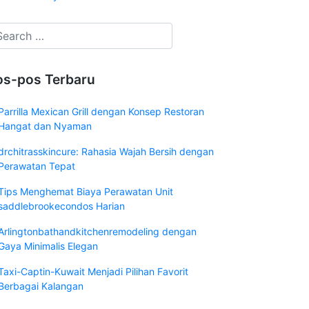
os-pos Terbaru
Parrilla Mexican Grill dengan Konsep Restoran
Hangat dan Nyaman
drchitrasskincure: Rahasia Wajah Bersih dengan
Perawatan Tepat
Tips Menghemat Biaya Perawatan Unit
saddlebrookecondos Harian
Arlingtonbathandkitchenremodeling dengan
Gaya Minimalis Elegan
Taxi-Captin-Kuwait Menjadi Pilihan Favorit
Berbagai Kalangan