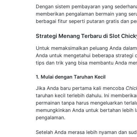
Dengan sistem pembayaran yang sederhana
memberikan pengalaman bermain yang ser
berbagai fitur seperti putaran gratis dan
Strategi Menang Terbaru di Slot Chic
Untuk memaksimalkan peluang Anda dala
Anda untuk mengetahui beberapa strategi d
tips dan trik yang bisa membantu Anda mer
1. Mulai dengan Taruhan Kecil
Jika Anda baru pertama kali mencoba
Chic
taruhan kecil terlebih dahulu. Ini member
permainan tanpa harus mengeluarkan terlal
memungkinkan Anda untuk bertahan lebih
pengalaman.
Setelah Anda merasa lebih nyaman dan sud