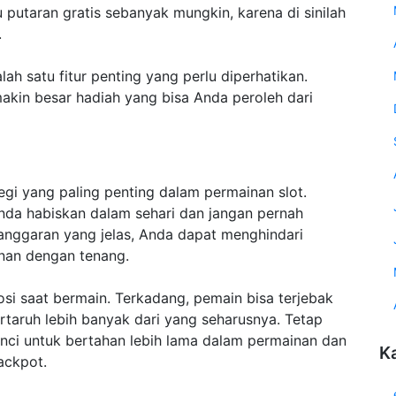
utaran gratis sebanyak mungkin, karena di sinilah
.
 satu fitur penting yang perlu diperhatikan.
kin besar hadiah yang bisa Anda peroleh dari
egi yang paling penting dalam permainan slot.
da habiskan dalam sehari dan jangan pernah
anggaran yang jelas, Anda dapat menghindari
inan dengan tenang.
osi saat bermain. Terkadang, pemain bisa terjebak
taruh lebih banyak dari yang seharusnya. Tetap
nci untuk bertahan lebih lama dalam permainan dan
K
ackpot.