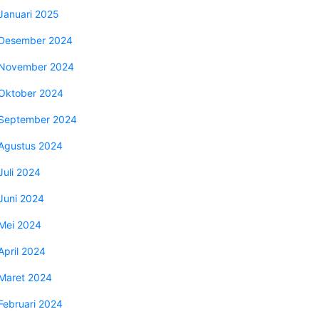
Januari 2025
Desember 2024
November 2024
Oktober 2024
September 2024
Agustus 2024
Juli 2024
Juni 2024
Mei 2024
April 2024
Maret 2024
Februari 2024