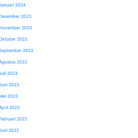
Januari 2024
Desember 2023
November 2023
Oktober 2023
September 2023
Agustus 2023
Juli 2023
Juni 2023
Mei 2023
April 2023
Februari 2023
Juni 2022