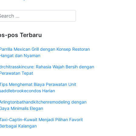
os-pos Terbaru
Parrilla Mexican Grill dengan Konsep Restoran
Hangat dan Nyaman
drchitrasskincure: Rahasia Wajah Bersih dengan
Perawatan Tepat
Tips Menghemat Biaya Perawatan Unit
saddlebrookecondos Harian
Arlingtonbathandkitchenremodeling dengan
Gaya Minimalis Elegan
Taxi-Captin-Kuwait Menjadi Pilihan Favorit
Berbagai Kalangan