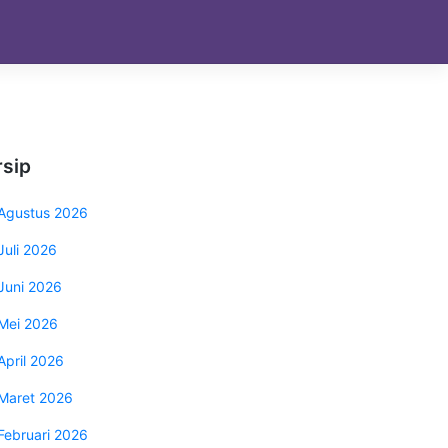
rsip
Agustus 2026
Juli 2026
Juni 2026
Mei 2026
April 2026
Maret 2026
Februari 2026