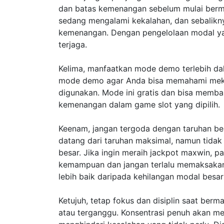
dan batas kemenangan sebelum mulai berma
sedang mengalami kekalahan, dan sebalikny
kemenangan. Dengan pengelolaan modal yang
terjaga.
Kelima, manfaatkan mode demo terlebih dah
mode demo agar Anda bisa memahami meka
digunakan. Mode ini gratis dan bisa memban
kemenangan dalam game slot yang dipilih.
Keenam, jangan tergoda dengan taruhan be
datang dari taruhan maksimal, namun tid
besar. Jika ingin meraih jackpot maxwin, p
kemampuan dan jangan terlalu memaksakan 
lebih baik daripada kehilangan modal besar
Ketujuh, tetap fokus dan disiplin saat ber
atau terganggu. Konsentrasi penuh akan 