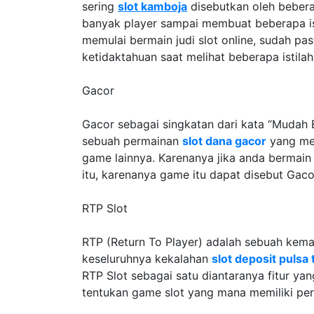
sering
slot kamboja
disebutkan oleh beberap
banyak player sampai membuat beberapa ist
memulai bermain judi slot online, sudah pas
ketidaktahuan saat melihat beberapa istila
Gacor
Gacor sebagai singkatan dari kata “Mudah B
sebuah permainan
slot dana gacor
yang me
game lainnya. Karenanya jika anda bermain
itu, karenanya game itu dapat disebut Gaco
RTP Slot
RTP (Return To Player) adalah sebuah kem
keseluruhnya kekalahan
slot deposit pulsa
RTP Slot sebagai satu diantaranya fitur y
tentukan game slot yang mana memiliki pers