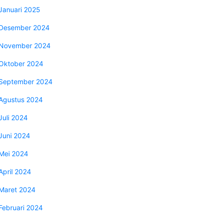
Januari 2025
Desember 2024
November 2024
Oktober 2024
September 2024
Agustus 2024
Juli 2024
Juni 2024
Mei 2024
April 2024
Maret 2024
Februari 2024