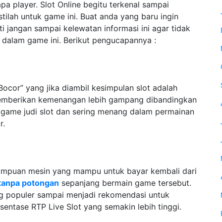
a player. Slot Online begitu terkenal sampai
ilah untuk game ini. Buat anda yang baru ingin
ti jangan sampai kelewatan informasi ini agar tidak
h dalam game ini. Berikut pengucapannya :
ocor” yang jika diambil kesimpulan slot adalah
mberikan kemenangan lebih gampang dibandingkan
 game judi slot dan sering menang dalam permainan
r.
ampuan mesin yang mampu untuk bayar kembali dari
 tanpa potongan
sepanjang bermain game tersebut.
ang populer sampai menjadi rekomendasi untuk
entase RTP Live Slot yang semakin lebih tinggi.