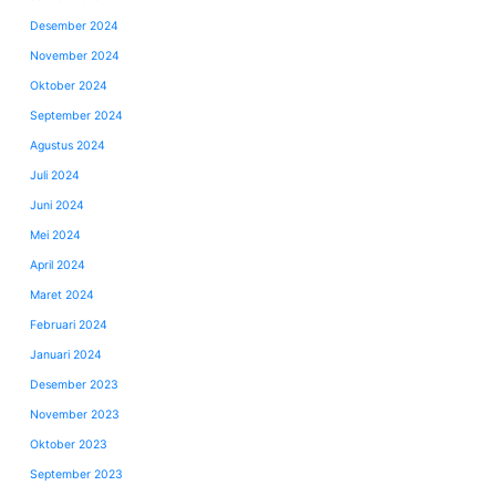
Desember 2024
November 2024
Oktober 2024
September 2024
Agustus 2024
Juli 2024
Juni 2024
Mei 2024
April 2024
Maret 2024
Februari 2024
Januari 2024
Desember 2023
November 2023
Oktober 2023
September 2023