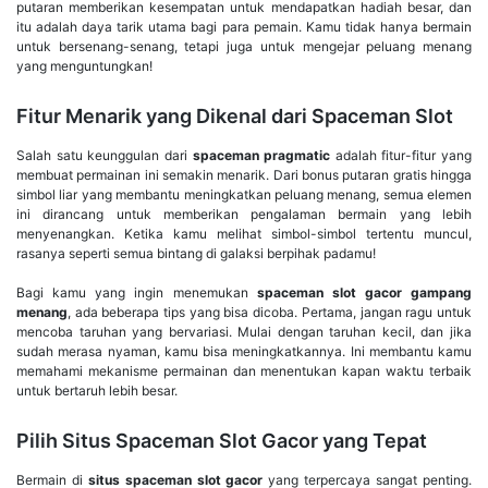
putaran memberikan kesempatan untuk mendapatkan hadiah besar, dan
itu adalah daya tarik utama bagi para pemain. Kamu tidak hanya bermain
untuk bersenang-senang, tetapi juga untuk mengejar peluang menang
yang menguntungkan!
Fitur Menarik yang Dikenal dari Spaceman Slot
Salah satu keunggulan dari
spaceman pragmatic
adalah fitur-fitur yang
membuat permainan ini semakin menarik. Dari bonus putaran gratis hingga
simbol liar yang membantu meningkatkan peluang menang, semua elemen
ini dirancang untuk memberikan pengalaman bermain yang lebih
menyenangkan. Ketika kamu melihat simbol-simbol tertentu muncul,
rasanya seperti semua bintang di galaksi berpihak padamu!
Bagi kamu yang ingin menemukan
spaceman slot gacor gampang
menang
, ada beberapa tips yang bisa dicoba. Pertama, jangan ragu untuk
mencoba taruhan yang bervariasi. Mulai dengan taruhan kecil, dan jika
sudah merasa nyaman, kamu bisa meningkatkannya. Ini membantu kamu
memahami mekanisme permainan dan menentukan kapan waktu terbaik
untuk bertaruh lebih besar.
Pilih Situs Spaceman Slot Gacor yang Tepat
Bermain di
situs spaceman slot gacor
yang terpercaya sangat penting.