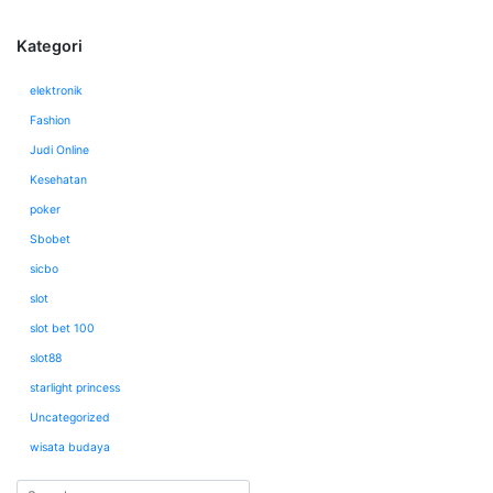
Kategori
elektronik
Fashion
Judi Online
Kesehatan
poker
Sbobet
sicbo
slot
slot bet 100
slot88
starlight princess
Uncategorized
wisata budaya