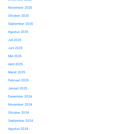
November 2025
Oktober 2025
September 2025
Agustus 2025
Juli 2025
Juni 2025
Mei 2025
April 2025
Maret 2025
Februari 2025
Januari 2025
Desember 2024
November 2024
Oktober 2024
September 2024
Agustus 2024