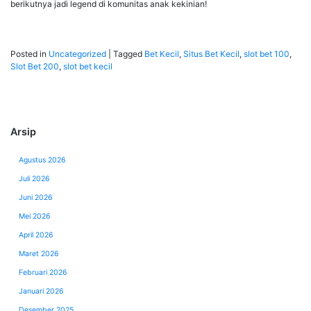
berikutnya jadi legend di komunitas anak kekinian!
Posted in
Uncategorized
|
Tagged
Bet Kecil
,
Situs Bet Kecil
,
slot bet 100
,
Slot Bet 200
,
slot bet kecil
Arsip
Agustus 2026
Juli 2026
Juni 2026
Mei 2026
April 2026
Maret 2026
Februari 2026
Januari 2026
Desember 2025