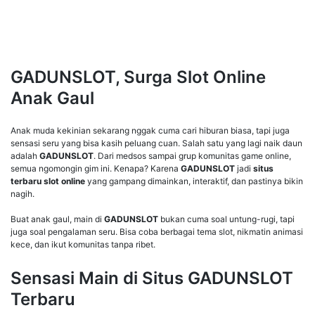
GADUNSLOT, Surga Slot Online
Anak Gaul
Anak muda kekinian sekarang nggak cuma cari hiburan biasa, tapi juga
sensasi seru yang bisa kasih peluang cuan. Salah satu yang lagi naik daun
adalah
GADUNSLOT
. Dari medsos sampai grup komunitas game online,
semua ngomongin gim ini. Kenapa? Karena
GADUNSLOT
jadi
situs
terbaru slot online
yang gampang dimainkan, interaktif, dan pastinya bikin
nagih.
Buat anak gaul, main di
GADUNSLOT
bukan cuma soal untung-rugi, tapi
juga soal pengalaman seru. Bisa coba berbagai tema slot, nikmatin animasi
kece, dan ikut komunitas tanpa ribet.
Sensasi Main di Situs GADUNSLOT
Terbaru