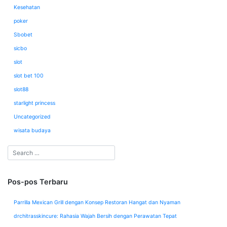
Kesehatan
poker
Sbobet
sicbo
slot
slot bet 100
slot88
starlight princess
Uncategorized
wisata budaya
Pos-pos Terbaru
Parrilla Mexican Grill dengan Konsep Restoran Hangat dan Nyaman
drchitrasskincure: Rahasia Wajah Bersih dengan Perawatan Tepat