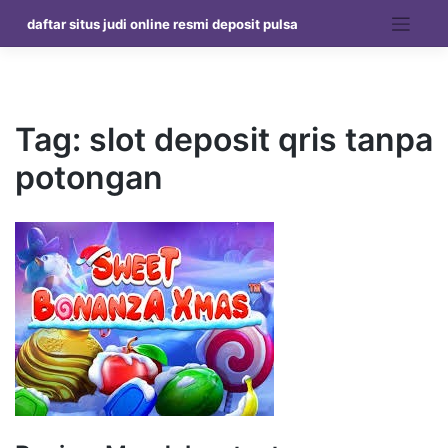
Skip
daftar situs judi online resmi deposit pulsa
to
content
Tag:
slot deposit qris tanpa
potongan