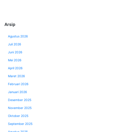
Arsip
Agustus 2026
Juli 2026
Juni 2026
Mei 2026
April 2026
Maret 2026
Februari 2026
Januari 2026
Desember 2025
November 2025
Oktober 2025
September 2025
Agustus 2025