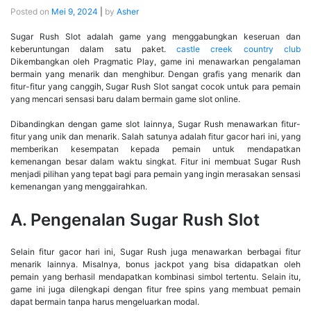
Posted on
Mei 9, 2024
|
by
Asher
Sugar Rush Slot adalah game yang menggabungkan keseruan dan
keberuntungan dalam satu paket.
castle creek country club
Dikembangkan oleh Pragmatic Play, game ini menawarkan pengalaman
bermain yang menarik dan menghibur. Dengan grafis yang menarik dan
fitur-fitur yang canggih, Sugar Rush Slot sangat cocok untuk para pemain
yang mencari sensasi baru dalam bermain game slot online.
Dibandingkan dengan game slot lainnya, Sugar Rush menawarkan fitur-
fitur yang unik dan menarik. Salah satunya adalah fitur gacor hari ini, yang
memberikan kesempatan kepada pemain untuk mendapatkan
kemenangan besar dalam waktu singkat. Fitur ini membuat Sugar Rush
menjadi pilihan yang tepat bagi para pemain yang ingin merasakan sensasi
kemenangan yang menggairahkan.
A. Pengenalan Sugar Rush Slot
Selain fitur gacor hari ini, Sugar Rush juga menawarkan berbagai fitur
menarik lainnya. Misalnya, bonus jackpot yang bisa didapatkan oleh
pemain yang berhasil mendapatkan kombinasi simbol tertentu. Selain itu,
game ini juga dilengkapi dengan fitur free spins yang membuat pemain
dapat bermain tanpa harus mengeluarkan modal.