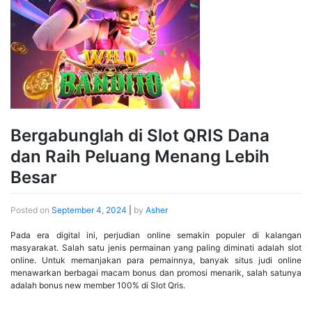
Bergabunglah di Slot QRIS Dana
dan Raih Peluang Menang Lebih
Besar
Posted on
September 4, 2024
|
by
Asher
Pada era digital ini, perjudian online semakin populer di kalangan
masyarakat. Salah satu jenis permainan yang paling diminati adalah slot
online. Untuk memanjakan para pemainnya, banyak situs judi online
menawarkan berbagai macam bonus dan promosi menarik, salah satunya
adalah bonus new member 100% di Slot Qris.