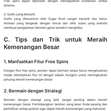
Free spins dapat diperoleh dengan mendapatkan kombinasi simbol
tertentu.
4. Grafis yang Menarik
Grafis yang ditawarkan oleh Sugar Rush sangat menarik dan halus.
Animasi yang bergerak dengan lancar dan efek suara yang realistis
membuat pengalaman bermain game semakin menghibur.
C. Tips dan Trik untuk Meraih
Kemenangan Besar
1. Manfaatkan Fitur Free Spins
Dengan fitur free spins, pemain dapat bermain tanpa harus mengeluarkan
modal. Manfaatkan fitur ini dengan sebaik mungkin untuk meningkatkan
peluang meraih kemenangan besar.
2. Bermain dengan Strategi
Bermain dengan strategi yang baik sangat penting dalam meraih
kemenangan besar. Pertimbangkan taruhan yang akan Anda pasang dan
perhatikan setiap putaran agar dapat meraih kemenangan yang maksimal.