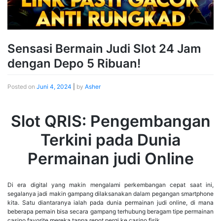
Sensasi Bermain Judi Slot 24 Jam
dengan Depo 5 Ribuan!
Posted on
Juni 4, 2024
|
by
Asher
Slot QRIS: Pengembangan
Terkini pada Dunia
Permainan judi Online
Di era digital yang makin mengalami perkembangan cepat saat ini,
segalanya jadi makin gampang dilaksanakan dalam pegangan smartphone
kita. Satu diantaranya ialah pada dunia permainan judi online, di mana
beberapa pemain bisa secara gampang terhubung beragam tipe permainan
casino favorite mereka tanpa repot pergi ke casino fisik.