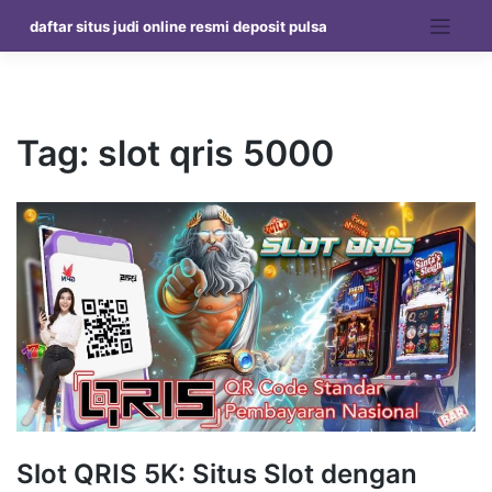
Skip
daftar situs judi online resmi deposit pulsa
to
content
Tag:
slot qris 5000
Slot QRIS 5K: Situs Slot dengan