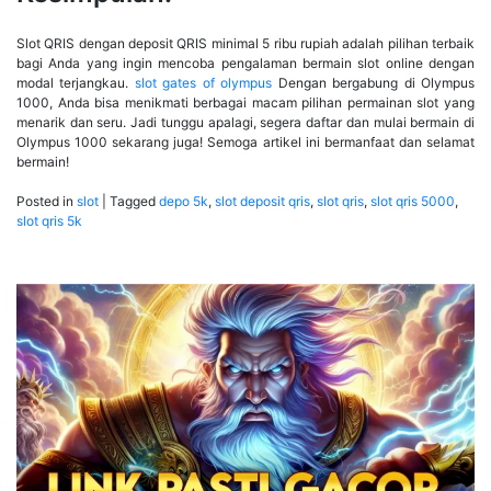
Slot QRIS dengan deposit QRIS minimal 5 ribu rupiah adalah pilihan terbaik
bagi Anda yang ingin mencoba pengalaman bermain slot online dengan
modal terjangkau.
slot gates of olympus
Dengan bergabung di Olympus
1000, Anda bisa menikmati berbagai macam pilihan permainan slot yang
menarik dan seru. Jadi tunggu apalagi, segera daftar dan mulai bermain di
Olympus 1000 sekarang juga! Semoga artikel ini bermanfaat dan selamat
bermain!
Posted in
slot
|
Tagged
depo 5k
,
slot deposit qris
,
slot qris
,
slot qris 5000
,
slot qris 5k