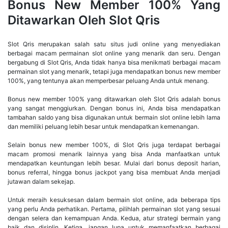
Bonus New Member 100% Yang
Ditawarkan Oleh Slot Qris
Slot Qris merupakan salah satu situs judi online yang menyediakan
berbagai macam permainan slot online yang menarik dan seru. Dengan
bergabung di Slot Qris, Anda tidak hanya bisa menikmati berbagai macam
permainan slot yang menarik, tetapi juga mendapatkan bonus new member
100%, yang tentunya akan memperbesar peluang Anda untuk menang.
Bonus new member 100% yang ditawarkan oleh Slot Qris adalah bonus
yang sangat menggiurkan. Dengan bonus ini, Anda bisa mendapatkan
tambahan saldo yang bisa digunakan untuk bermain slot online lebih lama
dan memiliki peluang lebih besar untuk mendapatkan kemenangan.
Selain bonus new member 100%, di Slot Qris juga terdapat berbagai
macam promosi menarik lainnya yang bisa Anda manfaatkan untuk
mendapatkan keuntungan lebih besar. Mulai dari bonus deposit harian,
bonus referral, hingga bonus jackpot yang bisa membuat Anda menjadi
jutawan dalam sekejap.
Untuk meraih kesuksesan dalam bermain slot online, ada beberapa tips
yang perlu Anda perhatikan. Pertama, pilihlah permainan slot yang sesuai
dengan selera dan kemampuan Anda. Kedua, atur strategi bermain yang
baik dan disiplin. Ketiga, jangan lupa untuk memanfaatkan berbagai