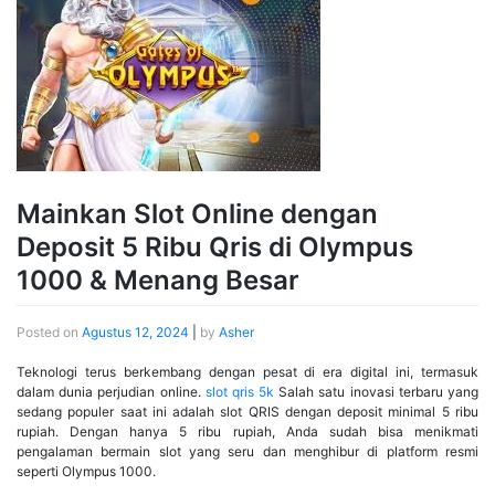
Mainkan Slot Online dengan
Deposit 5 Ribu Qris di Olympus
1000 & Menang Besar
Posted on
Agustus 12, 2024
|
by
Asher
Teknologi terus berkembang dengan pesat di era digital ini, termasuk
dalam dunia perjudian online.
slot qris 5k
Salah satu inovasi terbaru yang
sedang populer saat ini adalah slot QRIS dengan deposit minimal 5 ribu
rupiah. Dengan hanya 5 ribu rupiah, Anda sudah bisa menikmati
pengalaman bermain slot yang seru dan menghibur di platform resmi
seperti Olympus 1000.