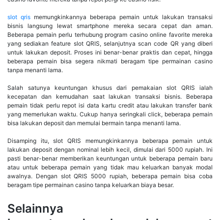
slot qris
memungkinkannya beberapa pemain untuk lakukan transaksi
bisnis langsung lewat smartphone mereka secara cepat dan aman.
Beberapa pemain perlu terhubung program casino online favorite mereka
yang sediakan feature slot QRIS, selanjutnya scan code QR yang diberi
untuk lakukan deposit. Proses ini benar-benar praktis dan cepat, hingga
beberapa pemain bisa segera nikmati beragam tipe permainan casino
tanpa menanti lama.
Salah satunya keuntungan khusus dari pemakaian slot QRIS ialah
kecepatan dan kemudahan saat lakukan transaksi bisnis. Beberapa
pemain tidak perlu repot isi data kartu credit atau lakukan transfer bank
yang memerlukan waktu. Cukup hanya seringkali click, beberapa pemain
bisa lakukan deposit dan memulai bermain tanpa menanti lama.
Disamping itu, slot QRIS memungkinkannya beberapa pemain untuk
lakukan deposit dengan nominal lebih kecil, dimulai dari 5000 rupiah. Ini
pasti benar-benar memberikan keuntungan untuk beberapa pemain baru
atau untuk beberapa pemain yang tidak mau keluarkan banyak modal
awalnya. Dengan slot QRIS 5000 rupiah, beberapa pemain bisa coba
beragam tipe permainan casino tanpa keluarkan biaya besar.
Selainnya