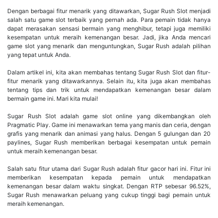
Dengan berbagai fitur menarik yang ditawarkan, Sugar Rush Slot menjadi
salah satu game slot terbaik yang pernah ada. Para pemain tidak hanya
dapat merasakan sensasi bermain yang menghibur, tetapi juga memiliki
kesempatan untuk meraih kemenangan besar. Jadi, jika Anda mencari
game slot yang menarik dan menguntungkan, Sugar Rush adalah pilihan
yang tepat untuk Anda.
Dalam artikel ini, kita akan membahas tentang Sugar Rush Slot dan fitur-
fitur menarik yang ditawarkannya. Selain itu, kita juga akan membahas
tentang tips dan trik untuk mendapatkan kemenangan besar dalam
bermain game ini. Mari kita mulai!
Sugar Rush Slot adalah game slot online yang dikembangkan oleh
Pragmatic Play. Game ini menawarkan tema yang manis dan ceria, dengan
grafis yang menarik dan animasi yang halus. Dengan 5 gulungan dan 20
paylines, Sugar Rush memberikan berbagai kesempatan untuk pemain
untuk meraih kemenangan besar.
Salah satu fitur utama dari Sugar Rush adalah fitur gacor hari ini. Fitur ini
memberikan kesempatan kepada pemain untuk mendapatkan
kemenangan besar dalam waktu singkat. Dengan RTP sebesar 96.52%,
Sugar Rush menawarkan peluang yang cukup tinggi bagi pemain untuk
meraih kemenangan.