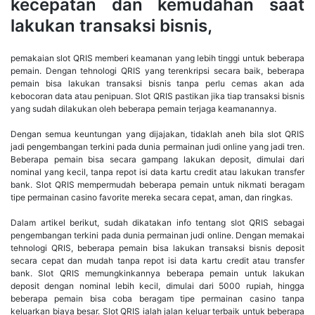
kecepatan dan kemudahan saat
lakukan transaksi bisnis,
pemakaian slot QRIS memberi keamanan yang lebih tinggi untuk beberapa
pemain. Dengan tehnologi QRIS yang terenkripsi secara baik, beberapa
pemain bisa lakukan transaksi bisnis tanpa perlu cemas akan ada
kebocoran data atau penipuan. Slot QRIS pastikan jika tiap transaksi bisnis
yang sudah dilakukan oleh beberapa pemain terjaga keamanannya.
Dengan semua keuntungan yang dijajakan, tidaklah aneh bila slot QRIS
jadi pengembangan terkini pada dunia permainan judi online yang jadi tren.
Beberapa pemain bisa secara gampang lakukan deposit, dimulai dari
nominal yang kecil, tanpa repot isi data kartu credit atau lakukan transfer
bank. Slot QRIS mempermudah beberapa pemain untuk nikmati beragam
tipe permainan casino favorite mereka secara cepat, aman, dan ringkas.
Dalam artikel berikut, sudah dikatakan info tentang slot QRIS sebagai
pengembangan terkini pada dunia permainan judi online. Dengan memakai
tehnologi QRIS, beberapa pemain bisa lakukan transaksi bisnis deposit
secara cepat dan mudah tanpa repot isi data kartu credit atau transfer
bank. Slot QRIS memungkinkannya beberapa pemain untuk lakukan
deposit dengan nominal lebih kecil, dimulai dari 5000 rupiah, hingga
beberapa pemain bisa coba beragam tipe permainan casino tanpa
keluarkan biaya besar. Slot QRIS ialah jalan keluar terbaik untuk beberapa