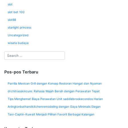
slot
slot bet 100
slot88
starlight princess
Uncategorized
wisata budaya
Pos-pos Terbaru
Parrilla Mexican Grill dengan Konsep Restoran Hangat dan Nyaman
drchitrasskincure: Rahasia Wajah Bersih dengan Perawatan Tepat
Tips Menghemat Biaya Perawatan Unit saddlebrookecondos Harian
Arlingtonbathandkitchenremodeling dengan Gaya Minimalis Elegan
Taxi-Captin-Kuwait Menjadi Pilihan Favorit Berbagai Kalangan