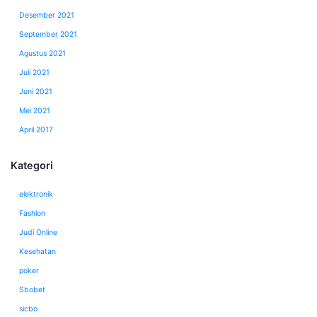
Desember 2021
September 2021
Agustus 2021
Juli 2021
Juni 2021
Mei 2021
April 2017
Kategori
elektronik
Fashion
Judi Online
Kesehatan
poker
Sbobet
sicbo