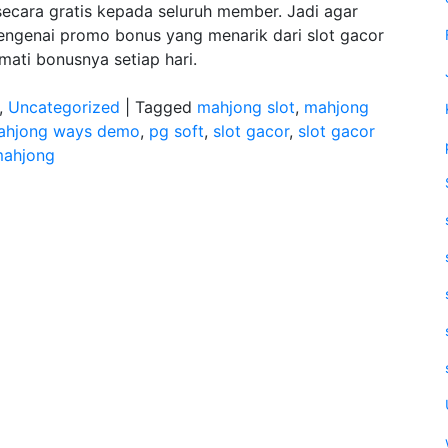
secara gratis kepada seluruh member. Jadi agar
mengenai promo bonus yang menarik dari slot gacor
mati bonusnya setiap hari.
,
Uncategorized
|
Tagged
mahjong slot
,
mahjong
ahjong ways demo
,
pg soft
,
slot gacor
,
slot gacor
mahjong