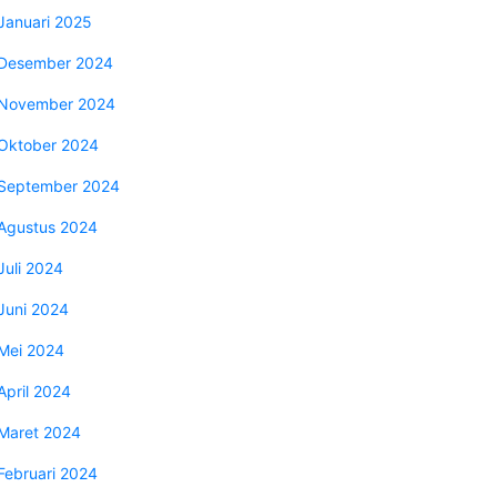
Januari 2025
Desember 2024
November 2024
Oktober 2024
September 2024
Agustus 2024
Juli 2024
Juni 2024
Mei 2024
April 2024
Maret 2024
Februari 2024