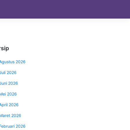
rsip
Agustus 2026
Juli 2026
Juni 2026
Mei 2026
April 2026
Maret 2026
Februari 2026