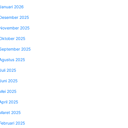
Januari 2026
Desember 2025
November 2025
Oktober 2025
September 2025
Agustus 2025
Juli 2025
Juni 2025
Mei 2025
April 2025
Maret 2025
Februari 2025