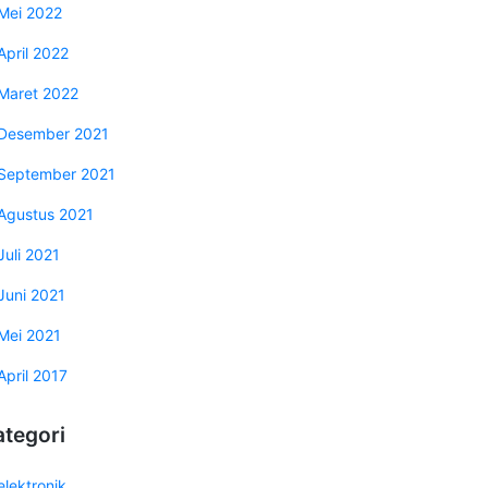
Mei 2022
April 2022
Maret 2022
Desember 2021
September 2021
Agustus 2021
Juli 2021
Juni 2021
Mei 2021
April 2017
ategori
elektronik