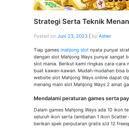
Strategi Serta Teknik Mena
Posted on
Juni 23, 2023
|
by
Asher
Tiap games
mahjong slot
nyata punyai strat
dengan slot Mahjong Ways punyai sangat b
slot mania. Berikut kami ringkas cara-cara
buat kawan-kawan. Mudah-mudahan bisa ber
website slot Mahjong Ways online dapat dip
menang main slot Mahjong Ways 2 amat ga
Mendalami peraturan games serta pay
Dalam games Mahjong Ways ada 10 ikon ter
seluruh ikon serta tambahan 1 ikon Scatter 
berikan spek perputaran gratis s/d 12 frees