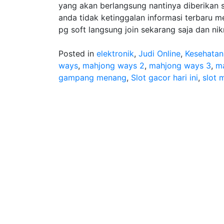
yang akan berlangsung nantinya diberikan 
anda tidak ketinggalan informasi terbaru 
pg soft langsung join sekarang saja dan nik
Posted in
elektronik
,
Judi Online
,
Kesehatan
ways
,
mahjong ways 2
,
mahjong ways 3
,
m
gampang menang
,
Slot gacor hari ini
,
slot 