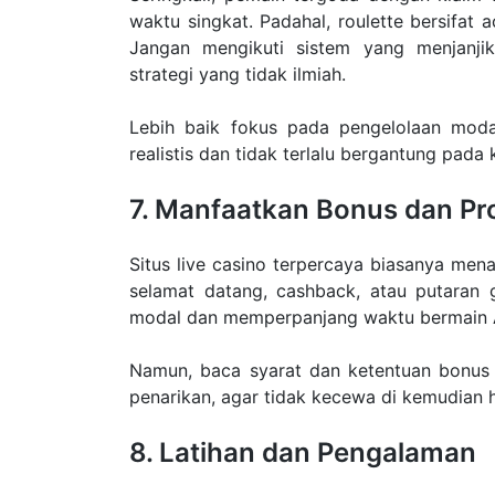
waktu singkat. Padahal, roulette bersifat a
Jangan mengikuti sistem yang menjanj
strategi yang tidak ilmiah.
Lebih baik fokus pada pengelolaan moda
realistis dan tidak terlalu bergantung pad
7. Manfaatkan Bonus dan Pr
Situs live casino terpercaya biasanya me
selamat datang, cashback, atau putaran 
modal dan memperpanjang waktu bermain 
Namun, baca syarat dan ketentuan bonus d
penarikan, agar tidak kecewa di kemudian h
8. Latihan dan Pengalaman