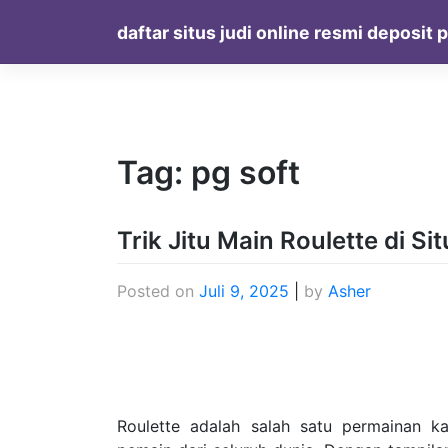
Skip
daftar situs judi online resmi deposit 
to
content
Tag:
pg soft
Trik Jitu Main Roulette di S
Posted on
Juli 9, 2025
|
by
Asher
Roulette adalah salah satu permainan k