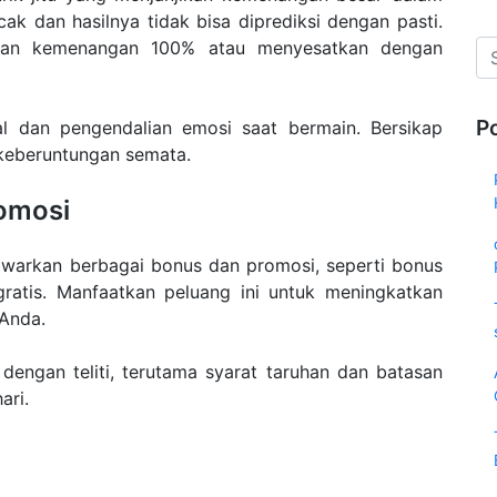
cak dan hasilnya tidak bisa diprediksi dengan pasti.
ikan kemenangan 100% atau menyesatkan dengan
P
l dan pengendalian emosi saat bermain. Bersikap
a keberuntungan semata.
omosi
nawarkan berbagai bonus dan promosi, seperti bonus
gratis. Manfaatkan peluang ini untuk meningkatkan
Anda.
engan teliti, terutama syarat taruhan dan batasan
ari.