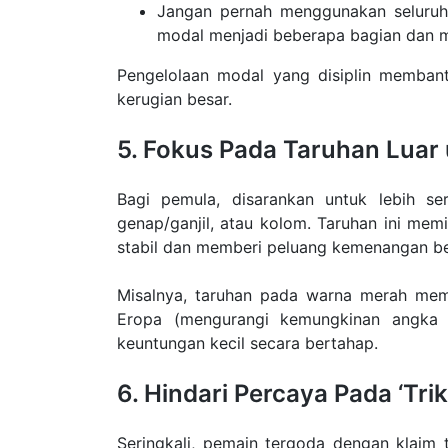
Jangan pernah menggunakan seluruh 
modal menjadi beberapa bagian dan m
Pengelolaan modal yang disiplin memban
kerugian besar.
5. Fokus Pada Taruhan Luar 
Bagi pemula, disarankan untuk lebih se
genap/ganjil, atau kolom. Taruhan ini mem
stabil dan memberi peluang kemenangan be
Misalnya, taruhan pada warna merah mem
Eropa (mengurangi kemungkinan angka 
keuntungan kecil secara bertahap.
6. Hindari Percaya Pada ‘Trik
Seringkali, pemain tergoda dengan klaim 