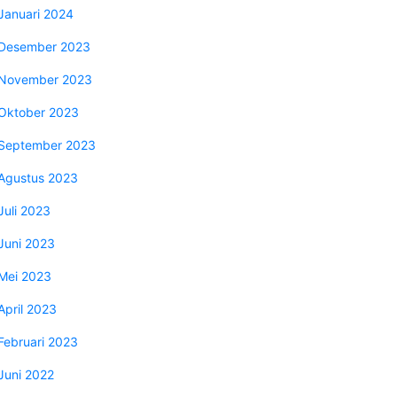
Januari 2024
Desember 2023
November 2023
Oktober 2023
September 2023
Agustus 2023
Juli 2023
Juni 2023
Mei 2023
April 2023
Februari 2023
Juni 2022