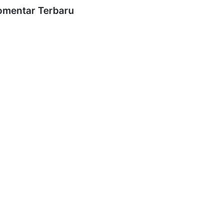
omentar Terbaru