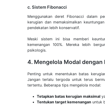
c. Sistem Fibonacci
Menggunakan deret Fibonacci dalam pen
kerugian dan memaksimalkan keuntungan
pendekatan lebih konservatif.
Meski sistem ini bisa memberi keunt
kemenangan 100%. Mereka lebih bergun
psikologis.
4. Mengelola Modal dengan 
Penting untuk menentukan batas kerugia
Jangan terlalu tergoda untuk terus ber
tertentu. Beberapa tips mengelola modal:
Tetapkan batas kerugian maksimal
ya
Tentukan target kemenangan
untuk b