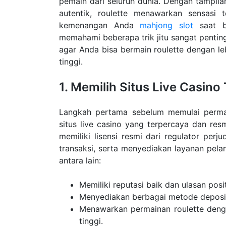
pemain dari seluruh dunia. Dengan tampil
autentik, roulette menawarkan sensasi 
kemenangan Anda
mahjong slot
saat be
memahami beberapa trik jitu sangat penting
agar Anda bisa bermain roulette dengan le
tinggi.
1. Memilih Situs Live Casino
Langkah pertama sebelum memulai permai
situs live casino yang terpercaya dan res
memiliki lisensi resmi dari regulator per
transaksi, serta menyediakan layanan pelan
antara lain:
Memiliki reputasi baik dan ulasan posit
Menyediakan berbagai metode deposi
Menawarkan permainan roulette denga
tinggi.