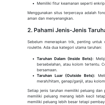
Memiliki fitur keamanan seperti enkrip
Menggunakan situs terpercaya adalah fon
aman dan menyenangkan.
2. Pahami Jenis-Jenis Taruh
Sebelum menerapkan trik, penting untuk 
roulette. Ada dua kategori utama taruhan:
Taruhan Dalam (Inside Bets):
Melip
bersebelahan, atau kolom tertentu. C
bersamaan.
Taruhan Luar (Outside Bets):
Meli
merah/hitam, genap/ganjil, atau kolom
Setiap jenis taruhan memiliki peluang da
memiliki peluang menang lebih kecil teta
memiliki peluang lebih besar tetapi pembaya