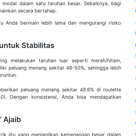
modal dalam satu taruhan besar. Sebaiknya, bagi
ainkan secara bertahap.
tu Anda bermain lebih lama dan mengurangi risiko
untuk Stabilitas
ring melakukan taruhan luar seperti merah/hitam,
iliki peluang menang sekitar 48-50%, sehingga lebih
runtun.
berikan peluang menang sekitar 48.6% di roulette
0). Dengan konsistensi, Anda bisa mendapatkan
’ Ajaib
trik jitu yang menjanjikan kemenangan besar dalam