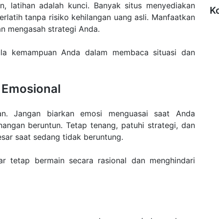
n, latihan adalah kunci. Banyak situs menyediakan
K
tih tanpa risiko kehilangan uang asli. Manfaatkan
an mengasah strategi Anda.
 pula kemampuan Anda dalam membaca situasi dan
 Emosional
gan. Jangan biarkan emosi menguasai saat Anda
ngan beruntun. Tetap tenang, patuhi strategi, dan
sar saat sedang tidak beruntung.
ar tetap bermain secara rasional dan menghindari